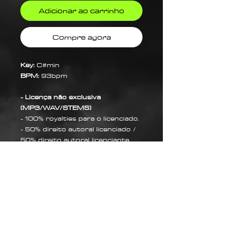
Adicionar ao carrinho
Compre agora
Key:
C#min
BPM:
93bpm
- Licença não exclusiva
(MP3/WAV/STEMS)
- 100% royalties para o licenciado.
- 50% direito autoral licenciado /
50% direito autoral licenciante
Sobre Nós