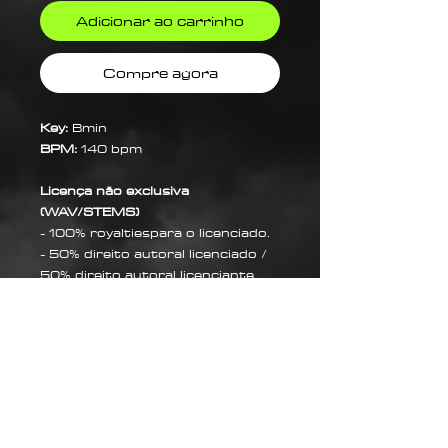
Adicionar ao carrinho
Compre agora
Key:
Bmin
BPM:
140 bpm
Licença não exclusiva
(WAV/STEMS)
- 100% royaltiespara o licenciado.
- 50% direito autoral licenciado /
50% direito autoral licenciante.
Sobre Nós