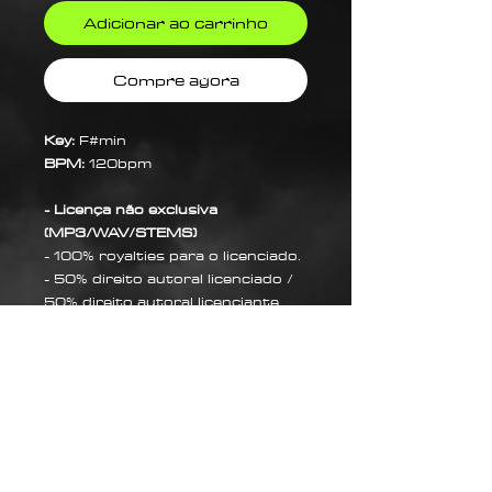
Adicionar ao carrinho
Compre agora
Key:
F#min
BPM:
120bpm
- Licença não exclusiva
(MP3/WAV/STEMS)
- 100% royalties para o licenciado.
- 50% direito autoral licenciado /
50% direito autoral licenciante.
Sobre Nós