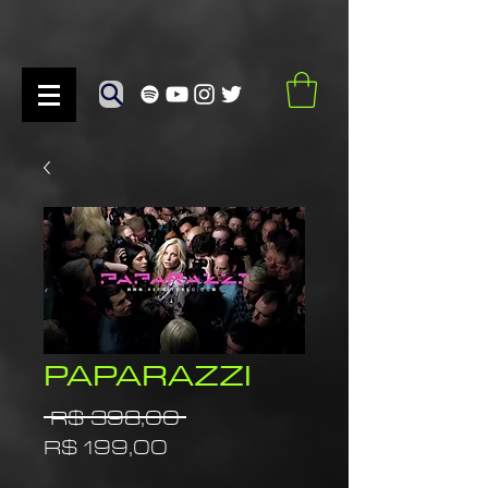
PAPARAZZI
Preço
 R$ 398,00 
Preço
normal
R$ 199,00
promocional