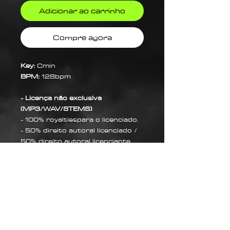
Adicionar ao carrinho
Compre agora
Key:
Cmin
BPM:
128bpm
- Licença não exclusiva
(MP3/WAV/STEMS)
- 100% royaltiespara o licenciado.
- 50% direito autoral licenciado /
50% direito autoral licenciante.
Sobre Nós