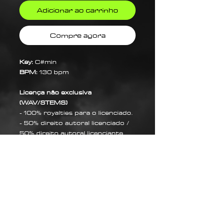
Adicionar ao carrinho
Compre agora
Key:
C#min
BPM:
130 bpm
Licença não exclusiva
(WAV/STEMS)
- 100% royalties para o licenciado.
- 50% direito autoral licenciado /
50% direito autoral licenciante.
Sobre Nós