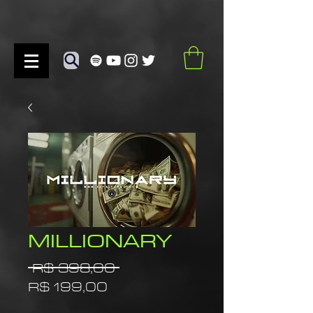
MILLIONARY
Preço
 R$ 398,00 
Preço
normal
R$ 199,00
promocional