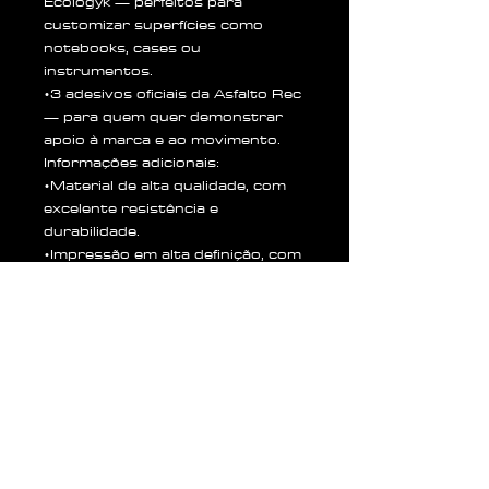
Ecologyk — perfeitos para
customizar superfícies como
notebooks, cases ou
instrumentos.
•3 adesivos oficiais da Asfalto Rec
— para quem quer demonstrar
apoio à marca e ao movimento.
Informações adicionais:
•Material de alta qualidade, com
excelente resistência e
durabilidade.
•Impressão em alta definição, com
cores vivas e acabamento
impecável.
•Ideal para fãs e profissionais que
se identificam com a cultura e a
estética da Asfalto Rec.
•Produto enviado com segurança
e cuidado, garantindo que chegue
em perfeito estado.