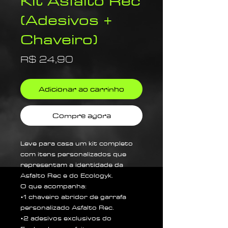
Kit Asfalto Rec
(Adesivos +
Chaveiro)
Preço
R$ 24,90
Adicionar ao carrinho
Compre agora
Leve para casa um kit completo
com itens personalizados que
representam a identidade da
Asfalto Rec e do Ecologyk.
O que acompanha:
•1 chaveiro abridor de garrafa
personalizado Asfalto Rec.
•2 adesivos exclusivos do