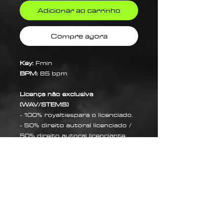
Adicionar ao carrinho
Compre agora
Key:
Fmin
BPM:
85 bpm
Licença não exclusiva
(WAV/STEMS)
- 100% royaltiespara o licenciado.
- 50% direito autoral licenciado /
50% direito autoral licenciante.
Sobre Nós